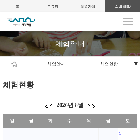
홈
로그인
회원가입
숙박 예약
체험안내
체험안내
체험현황
체험현황
2026년 8월
일
월
화
수
목
금
토
1