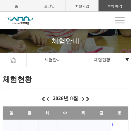
홈
로그인
회원가입
숙박 예약
체험안내
체험안내
체험현황
체험현황
2026년 8월
일
월
화
수
목
금
토
1