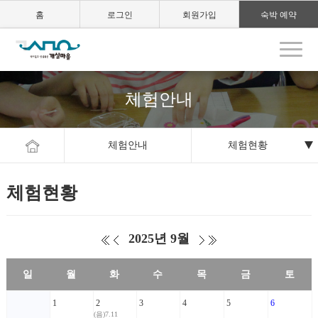
홈
로그인
회원가입
숙박 예약
체험안내
체험안내
체험현황
체험현황
2025년 9월
일
월
화
수
목
금
토
1
2
3
4
5
6
(음)7.11